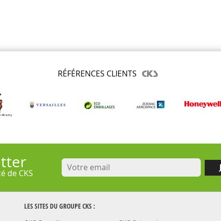
RÉFÉRENCES CLIENTS
tter
ité de CKS
LES SITES DU GROUPE
CKS
: