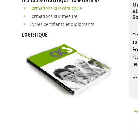
ACHATS & LOGISTIQUE HOSPITALIERS
Un
Formations sur catalogue
et
Formations sur mesure
S
Cycles certifiants et diplômants
LOGISTIQUE
De
su
Éc
re
le
Ce