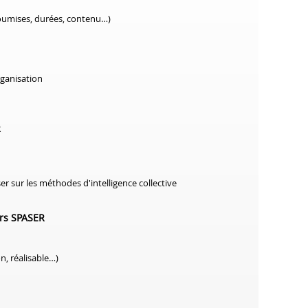
soumises, durées, contenu…)
rganisation
R
ser sur les méthodes d'intelligence collective
urs SPASER
n, réalisable…)