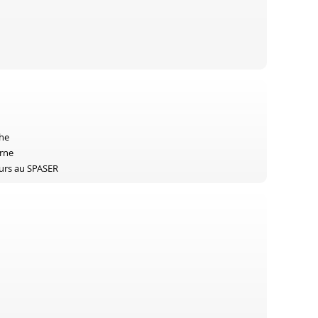
che
erne
urs au SPASER