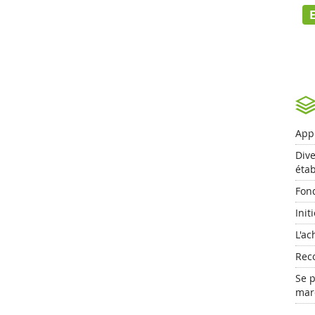
App
Dive
éta
Fond
Init
L'ac
Reco
Se p
mar