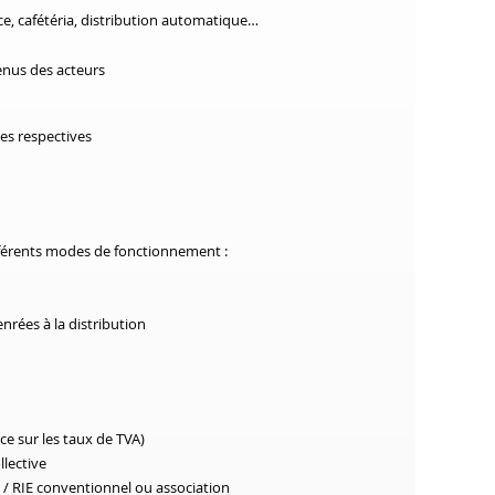
e, cafétéria, distribution automatique…
enus des acteurs
tes respectives
ifférents modes de fonctionnement :
nrées à la distribution
ce sur les taux de TVA)
llective
e / RIE conventionnel ou association