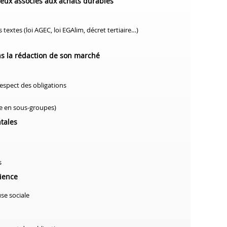
enjeux associés aux achats durables
textes (loi AGEC, loi EGAlim, décret tertiaire…)
ans la rédaction de son marché
espect des obligations
e en sous-groupes)
ntales
s
ilience
use sociale