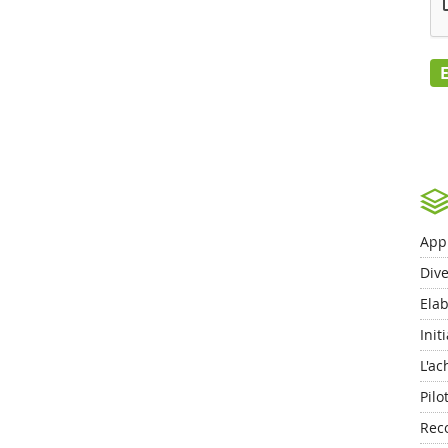
App
Dive
Ela
Init
L'ac
Pilo
Reco