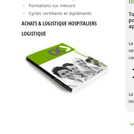
m
Formations sur mesure
Cycles certifiants et diplômants
To
po
ACHATS & LOGISTIQUE HOSPITALIERS
ap
LOGISTIQUE
La
se
co
La
im