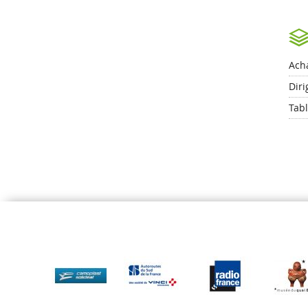
Acha
Diri
Tab