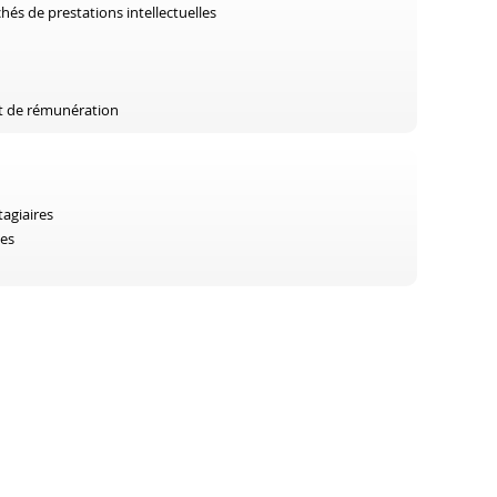
és de prestations intellectuelles
et de rémunération
tagiaires
les