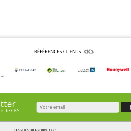
RÉFÉRENCES CLIENTS
tter
ité de CKS
LES SITES DU GROUPE
CKS
: