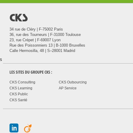
@
34 rue de Cléry | F-75002 Paris
36, rue des Tourneurs | F-31000 Toulouse
23, rue Crépet | F-69007 Lyon
Rue des Poissonniers 13 | B-1000 Bruxelles
Calle Hermosilla, 48 | S–28001 Madrid
s
LES SITES DU GROUPE
CKS
:
CKS Consulting
CKS Outsourcing
CKS Learning
AP Service
CKS Public
CKS Santé
J
A