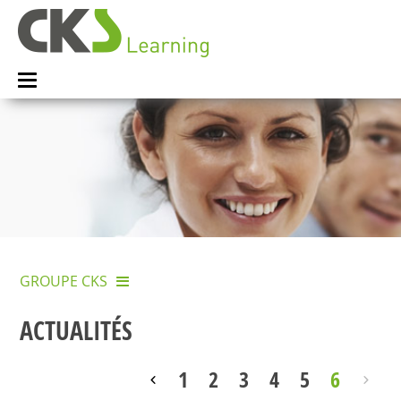
GROUPE CKS
ACTUALITÉS
1
2
3
4
5
6