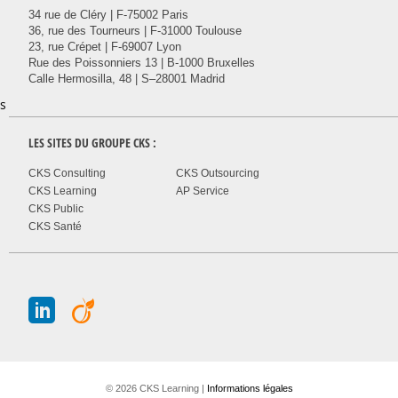
34 rue de Cléry | F-75002 Paris
36, rue des Tourneurs | F-31000 Toulouse
23, rue Crépet | F-69007 Lyon
Rue des Poissonniers 13 | B-1000 Bruxelles
Calle Hermosilla, 48 | S–28001 Madrid
s
LES SITES DU GROUPE
CKS
:
CKS Consulting
CKS Outsourcing
CKS Learning
AP Service
CKS Public
CKS Santé
J
A
© 2026 CKS Learning |
Informations légales