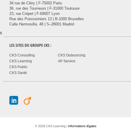
34 rue de Cléry | F-75002 Paris
36, rue des Tourneurs | F-31000 Toulouse
23, rue Crépet | F-69007 Lyon
Rue des Poissonniers 13 | B-1000 Bruxelles
Calle Hermosilla, 48 | S–28001 Madrid
s
LES SITES DU GROUPE
CKS
:
CKS Consulting
CKS Outsourcing
CKS Learning
AP Service
CKS Public
CKS Santé
J
A
© 2026 CKS Learning |
Informations légales