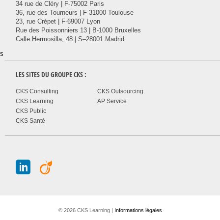
34 rue de Cléry | F-75002 Paris
36, rue des Tourneurs | F-31000 Toulouse
23, rue Crépet | F-69007 Lyon
Rue des Poissonniers 13 | B-1000 Bruxelles
Calle Hermosilla, 48 | S–28001 Madrid
s
LES SITES DU GROUPE
CKS
:
CKS Consulting
CKS Outsourcing
CKS Learning
AP Service
CKS Public
CKS Santé
J
A
© 2026 CKS Learning |
Informations légales