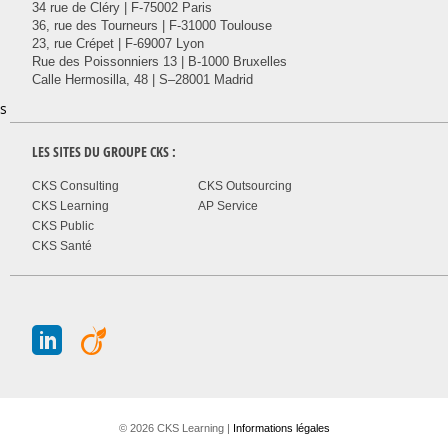
34 rue de Cléry | F-75002 Paris
36, rue des Tourneurs | F-31000 Toulouse
23, rue Crépet | F-69007 Lyon
Rue des Poissonniers 13 | B-1000 Bruxelles
Calle Hermosilla, 48 | S–28001 Madrid
s
LES SITES DU GROUPE
CKS
:
CKS Consulting
CKS Outsourcing
CKS Learning
AP Service
CKS Public
CKS Santé
J
A
© 2026 CKS Learning |
Informations légales