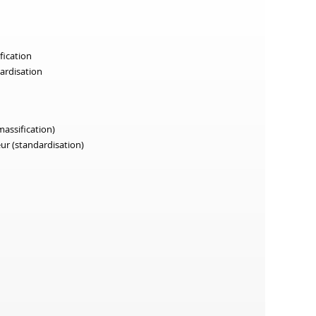
fication
dardisation
massification)
leur (standardisation)